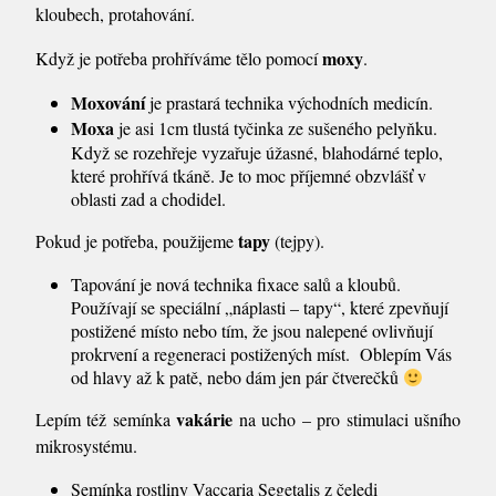
kloubech, protahování.
moxy
Když je potřeba prohříváme tělo pomocí
.
Moxování
je prastará technika východních medicín.
Moxa
je asi 1cm tlustá tyčinka ze sušeného pelyňku.
Když se rozehřeje vyzařuje úžasné, blahodárné teplo,
které prohřívá tkáně. Je to moc příjemné obzvlášť v
oblasti zad a chodidel.
tapy
Pokud je potřeba, použijeme
(tejpy).
Tapování je nová technika fixace salů a kloubů.
Používají se speciální „náplasti – tapy“, které zpevňují
postižené místo nebo tím, že jsou nalepené ovlivňují
prokrvení a regeneraci postižených míst. Oblepím Vás
od hlavy až k patě, nebo dám jen pár čtverečků
vakárie
Lepím též semínka
na ucho – pro stimulaci ušního
mikrosystému.
Semínka rostliny Vaccaria Segetalis z čeledi