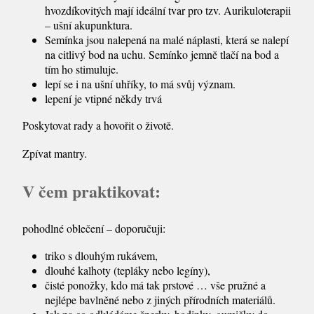
hvozdíkovitých mají ideální tvar pro tzv. Aurikuloterapii
– ušní akupunktura.
Semínka jsou nalepená na malé náplasti, která se nalepí
na citlivý bod na uchu. Semínko jemně tlačí na bod a
tím ho stimuluje.
lepí se i na ušní uhříky, to má svůj význam.
lepení je vtipné někdy trvá
Poskytovat rady a hovořit o životě.
Zpívat mantry.
V čem praktikovat:
pohodlné oblečení – doporučuji:
triko s dlouhým rukávem,
dlouhé kalhoty (tepláky nebo legíny),
čisté ponožky, kdo má tak prstové … vše pružné a
nejlépe bavlněné nebo z jiných přírodních materiálů.